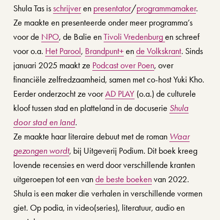
Shula Tas is 
schrijver
 en 
presentator
/
programmamaker
. 
Ze maakte en presenteerde onder meer programma’s 
voor de 
NPO
, de Balie en 
Tivoli Vredenburg
en schreef 
voor o.a. 
Het Parool
, 
Brandpunt+
 en 
de Volkskrant
. Sinds 
januari 2025 maakt ze 
Podcast over Poen
, over 
financiële zelfredzaamheid, samen met co-host Yuki Kho. 
Eerder onderzocht ze voor 
AD PLAY
 (o.a.) de culturele 
kloof tussen stad en platteland in de docuserie 
Shula
door stad en Iand
. 
Ze maakte haar literaire debuut met de roman 
Waar
gezongen wordt
, bij Uitgeverij Podium. Dit boek kreeg 
lovende recensies en werd door verschillende kranten 
uitgeroepen tot een van 
de beste boeken
 van 2022.
Shula is een maker die verhalen in verschillende vormen 
giet. Op podia, in video(series), literatuur, audio en 