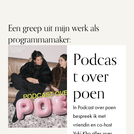
Een greep uit mijn werk als 
programma­maker:
Podcas
t over 
poen
In Podcast over poen 
bespreek ik met 
vriendin en co-host 
Yuki Kho alles over 